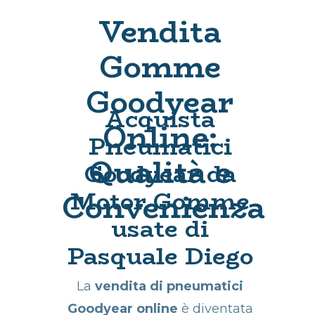
Vendita
Gomme
Goodyear
Acquista
Online:
Pneumatici
Qualità e
Goodyear da
Motor Gomme
Convenienza
usate di
Pasquale Diego
La
vendita di pneumatici
Goodyear online
è diventata