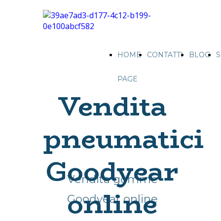
HOME
CONTATTI
BLOG
S
PAGE
Vendita
pneumatici
Goodyear
Vendita gomme
online
Goodyear online