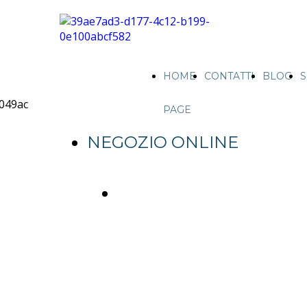
HOME
CONTATTI
BLOG
S
PAGE
NEGOZIO ONLINE
+39
Vendita
3296891837
Gomme