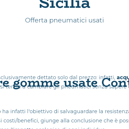
Sicilia
CERCHI USATI
GARANTITI
Offerta pneumatici usati
PNEUMATICI
USATI AUTO
SICILIA
INGROSSO
PNEUMATICI
USATI
re gomme usate Con
lusivamente dettato solo dal prezzo: infatti,
acq
GOMME USATE
o si tende a cambiare gli pneumatici senza saper
TRATTORE E SUV
IN SICILIA
PROMOZIONE
 ha infatti l'obiettivo di salvaguardare la resist
GOMME USATE
i costi/benefici, giunge alla conclusione che è pos
ONLINE