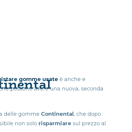
tinental
uistare gomme usate
è anche e
e che possono avere una nuova, seconda
enza delle gomme
Continental
, che dopo
sibile
non solo
risparmiare
sul prezzo al