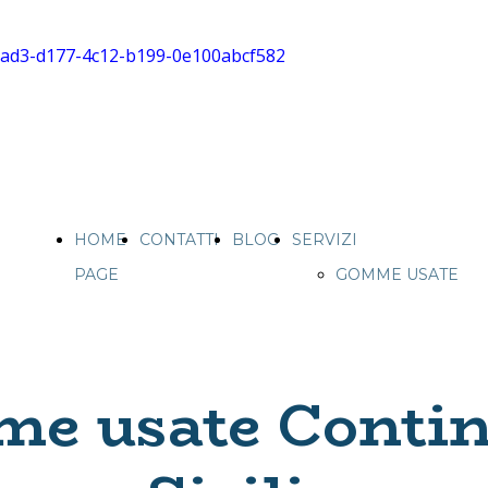
HOME
CONTATTI
BLOG
SERVIZI
PAGE
GOMME USATE
CAMION IN
SICILIA
VENDITA
e usate Contin
GOMME USATE
IN SICILIA
PNEUMATICI E