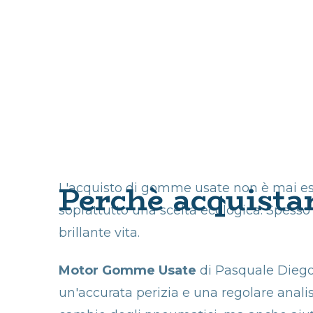
Perchè acquista
L'acquisto di gomme usate non è mai esc
soprattutto una scelta ecologica. Spess
brillante vita.
Motor Gomme Usate
di Pasquale Diego
un'accurata perizia e una regolare analis