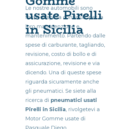
Gomme
Le nostre automobili sono
usate Pirelli
fonte di spesa continua, per la
in Sicilia
loro manutenzione e
mantenimento. Partendo dalle
spese di carburante, tagliando,
revisione, costo di bollo e di
assicurazione, revisione e via
dicendo. Una di queste spese
riguarda sicuramente anche
gli pneumatici. Se siete alla
ricerca di
pneumatici usati
Pirelli in Sicilia
, rivolgetevi a
Motor Gomme usate di
Pasquale Diego.