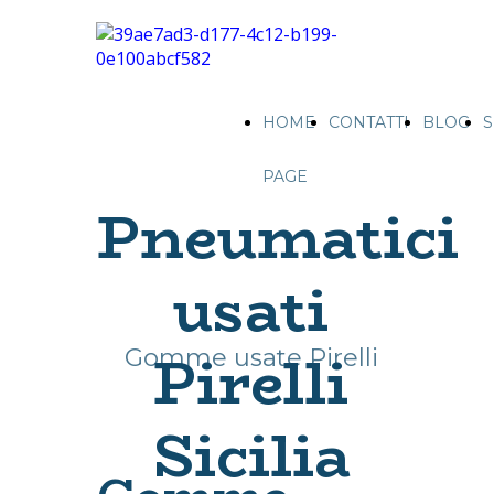
HOME
CONTATTI
BLOG
S
PAGE
Pneumatici
usati
Pirelli
Gomme usate Pirelli
Sicilia