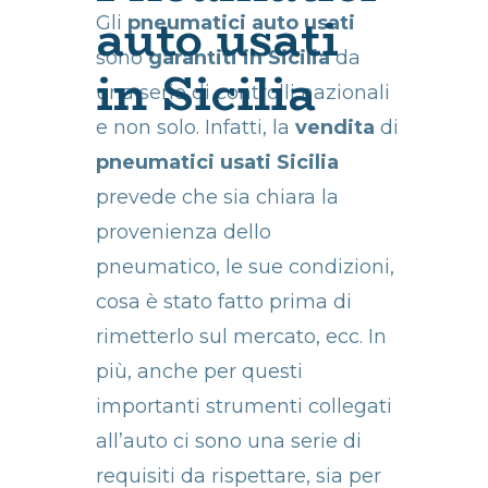
auto usati
Gli
pneumatici auto usati
sono
garantiti in Sicilia
da
in Sicilia
una serie di controlli nazionali
e non solo. Infatti, la
vendita
di
pneumatici usati Sicilia
prevede che sia chiara la
provenienza dello
pneumatico, le sue condizioni,
cosa è stato fatto prima di
rimetterlo sul mercato, ecc. In
più, anche per questi
importanti strumenti collegati
all’auto ci sono una serie di
requisiti da rispettare, sia per