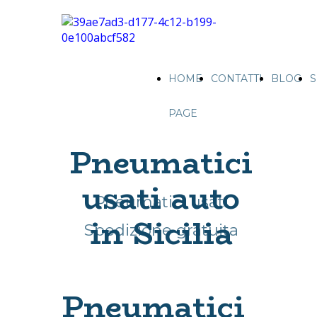
HOME
CONTATTI
BLOG
S
PAGE
Pneumatici
usati auto
Pneumatici usati
in Sicilia
Spedizione gratuita
Pneumatici