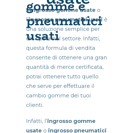
gomme e
L’
ingrosso gomme usate
o
pneumatici
l’
ingrosso pneumatici usati
è
usati
una soluzione semplice per
chi opera nel settore. Infatti,
questa formula di vendita
consente di ottenere una gran
quantità di merce certificata,
potrai ottenere tutto quello
che serve per effettuare il
cambio gomme dei tuoi
clienti.
Infatti, l’
ingrosso gomme
usate
o
ingrosso pneumatici