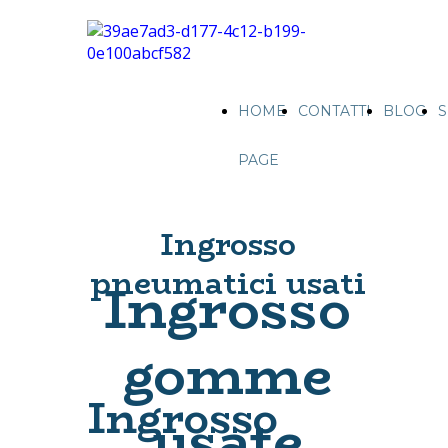
HOME
CONTATTI
BLOG
S
PAGE
Ingrosso
pneumatici usati
Ingrosso
gomme
Ingrosso
usate