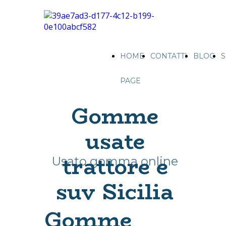
HOME
CONTATTI
BLOG
S
PAGE
Gomme
usate
trattore e
Usato gomma online
suv Sicilia
Gomme