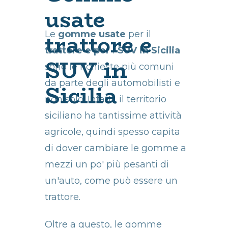
usate
trattore e
Le
gomme usate
per il
trattore e per
i
SUV in Sicilia
SUV in
sono le richieste più comuni
da parte degli automobilisti e
Sicilia
non solo. Infatti, il territorio
siciliano ha tantissime attività
agricole, quindi spesso capita
di dover cambiare le gomme a
mezzi un po' più pesanti di
un'auto, come può essere un
trattore.
Oltre a questo, le gomme