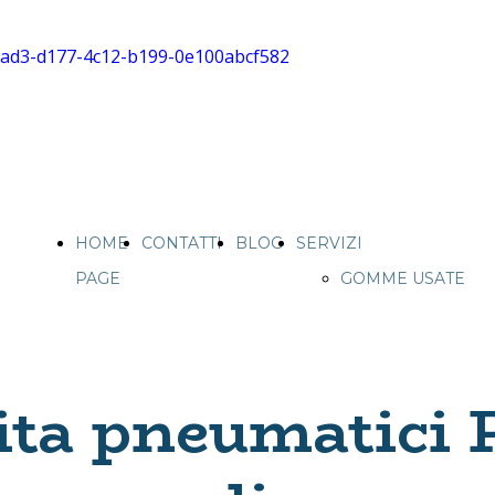
HOME
CONTATTI
BLOG
SERVIZI
PAGE
GOMME USATE
CAMION IN
SICILIA
VENDITA
ta pneumatici P
GOMME USATE
IN SICILIA
PNEUMATICI E