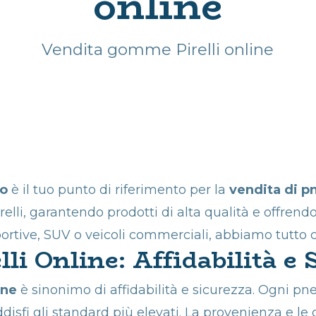
online
CERCHI USATI
GARANTITI
Vendita gomme Pirelli online
PNEUMATICI
USATI AUTO
SICILIA
INGROSSO
PNEUMATICI
USATI
go
è il tuo punto di riferimento per la
vendita di pn
GOMME USATE
elli, garantendo prodotti di alta qualità e offrend
TRATTORE E SUV
portive, SUV o veicoli commerciali, abbiamo tutto c
IN SICILIA
i Online: Affidabilità e 
PROMOZIONE
ine
è sinonimo di affidabilità e sicurezza. Ogni pn
GOMME USATE
oddisfi gli standard più elevati. La provenienza e l
ONLINE