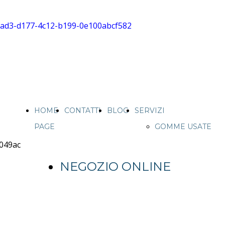
HOME
CONTATTI
BLOG
SERVIZI
PAGE
GOMME USATE
CAMION IN
SICILIA
NEGOZIO ONLINE
VENDITA
GOMME USATE
IN SICILIA
PNEUMATICI E