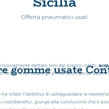
Sicilia
CERCHI USATI
GARANTITI
Offerta pneumatici usati
PNEUMATICI
USATI AUTO
SICILIA
INGROSSO
PNEUMATICI
USATI
re gomme usate Con
lusivamente dettato solo dal prezzo: infatti,
acq
GOMME USATE
o si tende a cambiare gli pneumatici senza saper
TRATTORE E SUV
IN SICILIA
PROMOZIONE
 ha infatti l'obiettivo di salvaguardare la resist
GOMME USATE
i costi/benefici, giunge alla conclusione che è pos
ONLINE