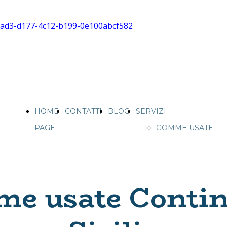
HOME
CONTATTI
BLOG
SERVIZI
PAGE
GOMME USATE
CAMION IN
SICILIA
VENDITA
e usate Contin
GOMME USATE
IN SICILIA
PNEUMATICI E