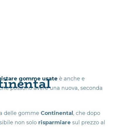
tinental
uistare gomme usate
è anche e
e che possono avere una nuova, seconda
enza delle gomme
Continental
, che dopo
sibile
non solo
risparmiare
sul prezzo al