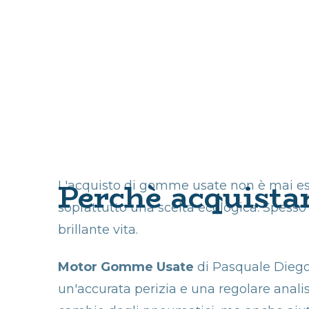
Perchè acquista
L'acquisto di gomme usate non è mai esc
soprattutto una scelta ecologica. Spess
brillante vita.
Motor Gomme Usate
di Pasquale Diego
un'accurata perizia e una regolare analis