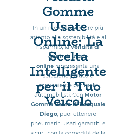
Gomme
Usate
In un mercato sempre più
Online: La
attento alla sostenibilità e al
risparmio, la
vendita di
Scelta
gomme usate
Intelligente
online
rappresenta una
soluzione pratica e
per il Tuo
conveniente per molti
Veicolo
automobilisti. Con
Motor
Gomme usate di Pasquale
Diego
, puoi ottenere
pneumatici usati garantiti e
sicuri, con la comodità della