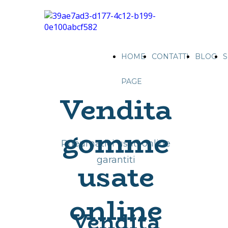
HOME
CONTATTI
BLOG
S
PAGE
Vendita
gomme
Pneumatici usati online
garantiti
usate
online
Vendita