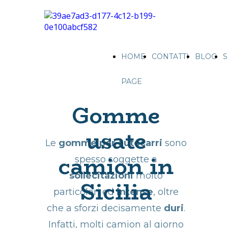
HOME
CONTATTI
BLOG
S
PAGE
Gomme
usate
Le
gomme per autocarri
sono
camion in
spesso soggette a
sollecitazioni
molto
Sicilia
particolari ed
intense
, oltre
che a sforzi decisamente
duri
.
Infatti, molti camion al giorno