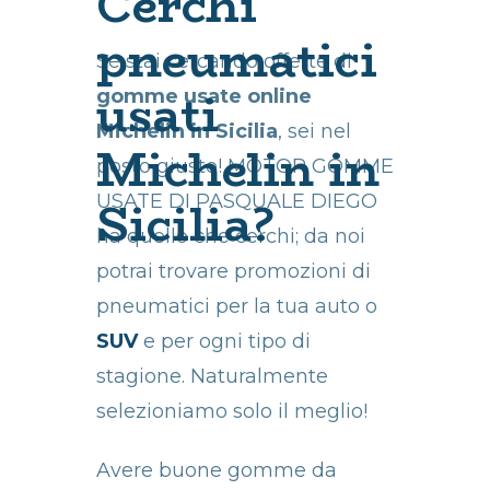
Cerchi
pneumatici
Se stai cercando offerte di
usati
gomme usate online
Michelin in Sicilia
, sei nel
Michelin in
posto giusto! MOTOR GOMME
Sicilia?
USATE DI PASQUALE DIEGO
ha quello che cerchi; da noi
potrai trovare promozioni di
pneumatici per la tua auto o
SUV
e per ogni tipo di
stagione. Naturalmente
selezioniamo solo il meglio!
Avere buone gomme da