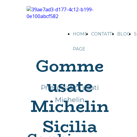
HOME
CONTATTI
BLOG
S
PAGE
Gomme
usate
Pneumatici usati
Michelin
Michelin
Sicilia