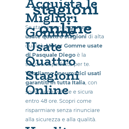
Acquista le
stagioni
Migliori
online
Gomme
Se stai cercando
gomme
usate quattro stagioni
di alta
Usate
qualità,
Motor Gomme usate
Quattro
di Pasquale Diego
è la
soluzione perfetta per te.
Stagioni
Vendiamo pneumatici usati
garantiti in tutta Italia
, con
Online
spedizione veloce e sicura
entro 48 ore. Scopri come
risparmiare senza rinunciare
alla sicurezza e alla qualità.