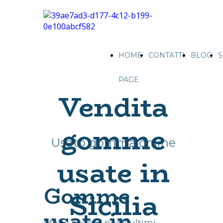
HOME
CONTATTI
BLOG
S
PAGE
Vendita
gomme
Usato gomma online
usate in
Gomme
Sicilia
usate in