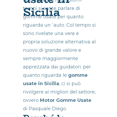
Molto spesso negli ultimi
Sicilia
tempi si sente parlare di
gomme usate per quanto
riguarda un´auto. Col tempo si
sono rivelate una vera e
propria soluzione alternativa al
nuovo di grande valore e
sempre maggiormente
apprezzata dai guidatori. per
quanto riguarda le
gomme
usate in Sicilia
, ci si può
rivolgere ai migliori del settore,
ovvero
Motor Gomme Usate
di Pasquale Diego.